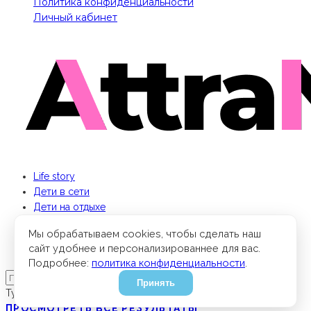
Политика конфиденциальности
Личный кабинет
Life story
Дети в сети
Дети на отдыхе
Бизнес для мамы
Мы обрабатываем cookies, чтобы сделать наш
Кино и книги
сайт удобнее и персонализированнее для вас.
Парки мира
Подробнее:
политика конфиденциальности
.
Принять
Type to search or hit ESC to close
ПРОСМОТРЕТЬ ВСЕ РЕЗУЛЬТАТЫ