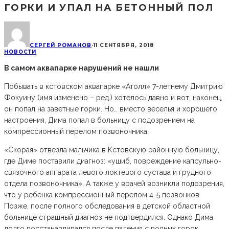
ГОРКИ И УПАЛ НА БЕТОННЫЙ ПОЛ
СЕРГЕЙ РОМАНОВ
·
11 СЕНТЯБРЯ, 2018
НОВОСТИ
В самом аквапарке нарушений не нашли
Побывать в кстовском аквапарке «Атолл» 7-летнему Дмитрию
Фокуину (имя изменено – ред.) хотелось давно и вот, наконец,
он попал на заветные горки. Но… вместо веселья и хорошего
настроения, Дима попал в больницу с подозрением на
компрессионный перелом позвоночника.
«Скорая» отвезла мальчика в Кстовскую районную больницу,
где Диме поставили диагноз: «ушиб, повреждение капсульно-
связочного аппарата левого локтевого сустава и грудного
отдела позвоночника». А также у врачей возникли подозрения,
что у ребенка компрессионный перелом 4-5 позвонков.
Позже, после полного обследования в детской областной
больнице страшный диагноз не подтвердился. Однако Дима
долго восстанавливался после падения с водных горок.