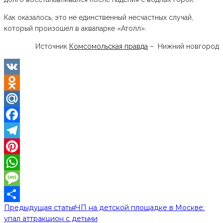
Как оказалось, это не единственный несчастных случай,
который произошел в аквапарке «Атолл».
Источник
Комсомольская правда
– Нижний новгород
VK
Odnoklassniki
Mail.Ru
Facebook
Telegram
Pinterest
WhatsApp
Message
Предыдущая статья
ЧП на детской площадке в Москве:
Отправить
упал аттракцион с детьми