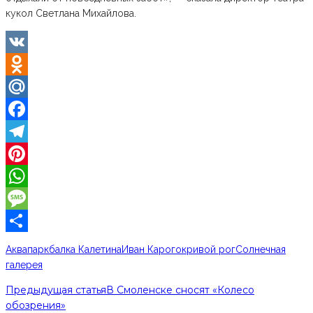
кукол Светлана Михайлова.
VK
Odnoklassniki
Mail.Ru
Facebook
Telegram
Pinterest
WhatsApp
Message
Отправить
Аквапарк
балка Калетина
Иван Карого
кривой рог
Солнечная
галерея
Предыдущая статья
В Смоленске сносят «Колесо
обозрения»