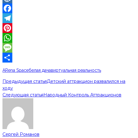
Mail.Ru
Facebook
Telegram
Pinterest
WhatsApp
Message
Отправить
ARena Space
белая дача
виртуальная реальность
Предыдущая статья
Детский аттракцион развалился на
ходу
Следующая статья
Народный Контроль Аттракционов
Сергей Романов