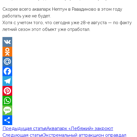
Скорее всего аквапарк Нептун в Равадиново в этом году
работать уже не будет.
Хотя с учетом того, что сегодня уже 28-е августа — по факту
летний сезон этот объект уже отработал.
VK
Odnoklassniki
Mail.Ru
Facebook
Telegram
Pinterest
WhatsApp
Message
Предыдущая статья
Аквапарк «Лебяжий» закроют
Отправить
Следующая статья
Экстремальный аттракцион оправдал