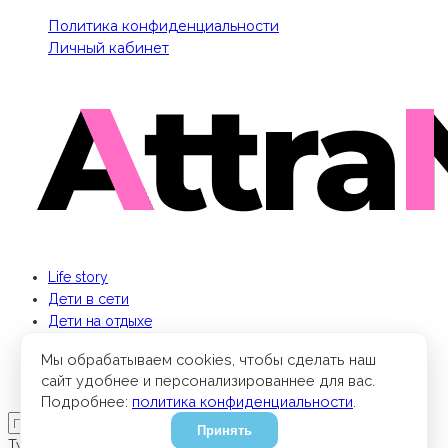
Политика конфиденциальности
Личный кабинет
Life story
Дети в сети
Дети на отдыхе
Бизнес для мамы
Мы обрабатываем cookies, чтобы сделать наш
Кино и книги
сайт удобнее и персонализированнее для вас.
Парки мира
Подробнее:
политика конфиденциальности
.
Принять
Type to search or hit ESC to close