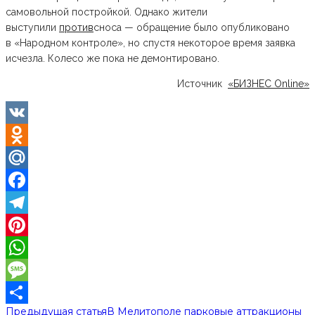
самовольной постройкой. Однако жители
выступили
против
сноса — обращение было опубликовано
в «Народном контроле», но спустя некоторое время заявка
исчезла. Колесо же пока не демонтировано.
Источник
«БИЗНЕС Online»
VK
Odnoklassniki
Mail.Ru
Facebook
Telegram
Pinterest
WhatsApp
Message
Предыдущая статья
В Мелитополе парковые аттракционы
Отправить