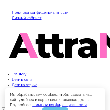
Политика конфиденциальности
Личный кабинет
Life story
Дети в сети
Дети на отдыхе
Бизнес для мамы
Мы обрабатываем cookies, чтобы сделать наш
Кино и книги
сайт удобнее и персонализированнее для вас.
Парки мира
Подробнее:
политика конфиденциальности
.