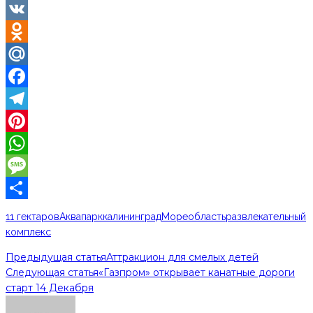
VK
Odnoklassniki
Mail.Ru
Facebook
Telegram
Pinterest
WhatsApp
Message
Отправить
11 гектаров
Аквапарк
калининград
Море
область
развлекательный
комплекс
Предыдущая статья
Аттракцион для смелых детей
Следующая статья
«Газпром» открывает канатные дороги
старт 14 Декабря