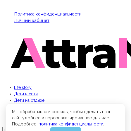
Политика конфиденциальности
Личный кабинет
Life story
Дети в сети
Дети на отдыхе
Бизнес для мамы
Мы обрабатываем cookies, чтобы сделать наш
Кино и книги
сайт удобнее и персонализированнее для вас.
Парки мира
Подробнее:
политика конфиденциальности
.