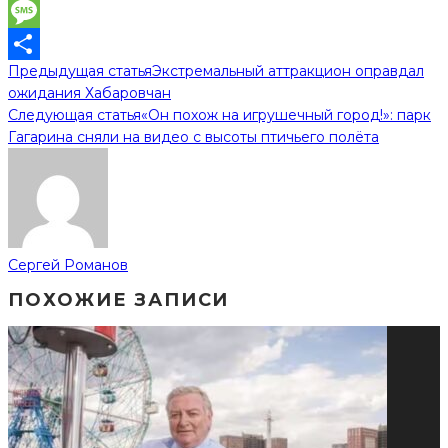
WhatsApp
Message
Предыдущая статья
Экстремальный аттракцион оправдал
Отправить
ожидания Хабаровчан
Следующая статья
«Он похож на игрушечный город!»: парк
Гагарина сняли на видео с высоты птичьего полёта
Сергей Романов
ПОХОЖИЕ ЗАПИСИ