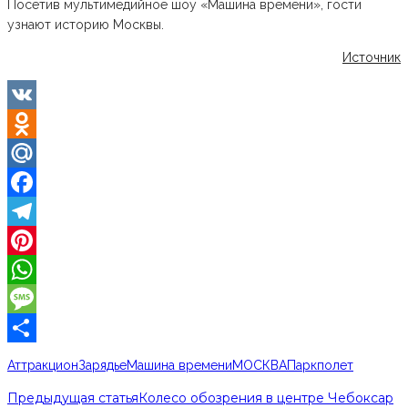
Посетив мультимедийное шоу «Машина времени», гости
узнают историю Москвы.
Источник
VK
Odnoklassniki
Mail.Ru
Facebook
Telegram
Pinterest
WhatsApp
Message
Отправить
Аттракцион
Зарядье
Машина времени
МОСКВА
Парк
полет
Предыдущая статья
Колесо обозрения в центре Чебоксар